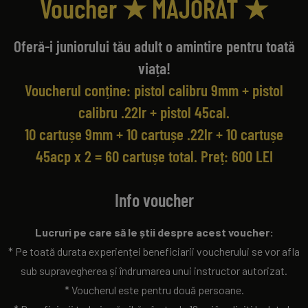
Voucher ★ MAJORAT ★
Oferă-i juniorului tău adult o amintire pentru toată
viața!
Voucherul conține:
pistol calibru 9mm
+
pistol
calibru .22lr
+
pistol 45cal
.
10 cartușe 9mm + 10 cartușe .22lr + 10 cartușe
45acp x 2 = 60 cartușe total. Preț: 600 LEI
Info voucher
Lucruri pe care să le știi despre acest voucher:
* Pe toată durata experienței beneficiarii voucherului se vor afla
sub supravegherea și îndrumarea unui instructor autorizat.
* Voucherul este pentru două persoane.