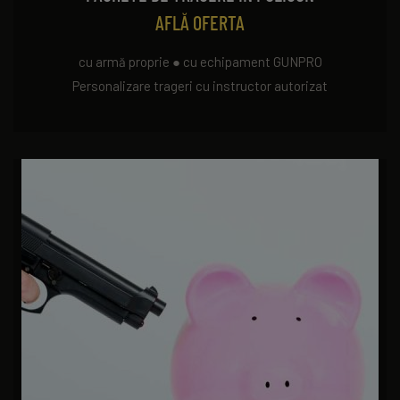
AFLĂ OFERTA
cu armă proprie ● cu echipament GUNPRO
Personalizare trageri cu instructor autorizat