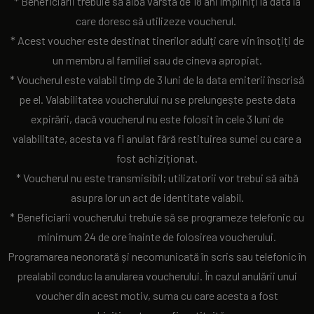
* Beneficiarii trebuie să aibă vârsta de 18 ani împliniți la data la
care doresc să utilizeze voucherul.
* Acest voucher este destinat tinerilor adulți care vin însoțiți de
un membru al familiei sau de cineva apropiat.
* Voucherul este valabil timp de 3 luni de la data emiterii înscrisă
pe el. Valabilitatea voucherului nu se prelungește peste data
expirării, dacă voucherul nu este folosit în cele 3 luni de
valabilitate, acesta va fi anulat fără restituirea sumei cu care a
fost achiziționat.
* Voucherul nu este transmisibil; utilizatorii vor trebui să aibă
asupra lor un act de identitate valabil.
* Beneficiarii voucherului trebuie să se programeze telefonic cu
minimum 24 de ore înainte de folosirea voucherului.
Programarea neonorată și necomunicată în scris sau telefonic în
prealabil conduc la anularea voucherului. În cazul anulării unui
voucher din acest motiv, suma cu care acesta a fost