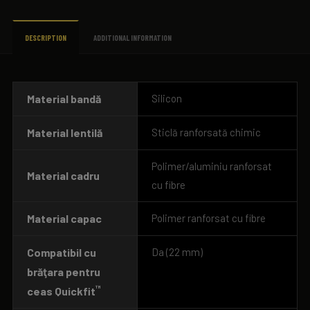
DESCRIPTION
ADDITIONAL INFORMATION
Material bandă
Silicon
Material lentilă
Sticlă ranforsată chimic
Polimer/aluminiu ranforsat
Material cadru
cu fibre
Material capac
Polimer ranforsat cu fibre
Compatibil cu
Da (22 mm)
brăţara pentru
™
ceas Quickfit