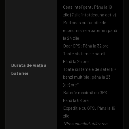
Ceas inteligent: Până la 18
zile (7 zile întotdeauna activ)
Mod ceas cu funcţie de
economisire a bateriei: până
la 24 zile
Doar GPS: Până la 32 ore
Toate sistemele satelit:
Până la 25 ore
Durata de viaţă a
Toate sistemele de sateliţi +
bateriei
benzi multiple: până la 23
(de) ore*
Baterie maximă cu GPS:
Până la 68 ore
Expediţie cu GPS: Până la 16
zile
*Presupunând utilizarea