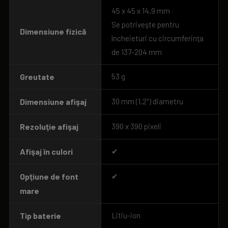
45 x 45 x 14,9 mm
Se potriveşte pentru
Dimensiune fizică
încheieturi cu circumferinţa
de 137-204 mm
Greutate
53 g
Dimensiune afişaj
30 mm (1,2″) diametru
Rezoluţie afişaj
390 x 390 pixeli
Afişaj în culori
✔
Opţiune de font
✔
mare
Tip baterie
Litiu-ion