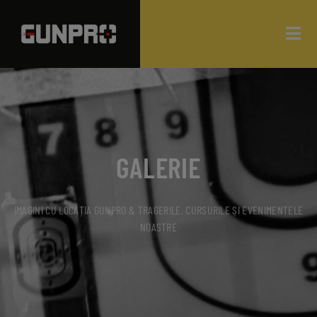
GALERIE
IMAGINI CU LOCAȚIA GUNPRO & TRAGERILE, CURSURILE ȘI EVENIMENTELE
NOASTRE