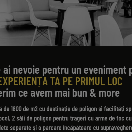
e ai nevoie pentru un eveniment 
EXPERIENȚA TA PE PRIMUL LOC
oferim ce avem mai bun & more
de 1800 de m2 cu destinație de poligon și facilități sp
col, 2 săli de poligon pentru trageri cu arme de foc cu u
alete separate și o parcare încăpătoare cu supravegher