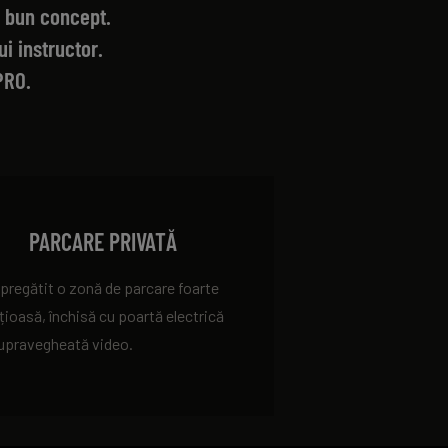
i bun concept.
i instructor.
PRO.
PARCARE PRIVATĂ
pregătit o zonă de parcare foarte
țioasă, închisă cu poartă electrică
supravegheată video.