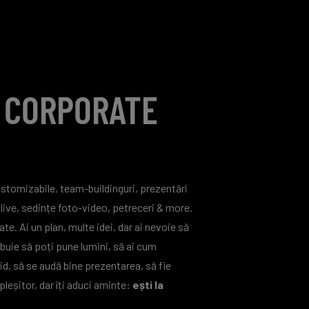
 CORPORATE
tomizabile, team-buildinguri, prezentări
live, sedințe foto-video, petreceri & more.
tate. Ai un plan, multe idei, dar ai nevoie să
buie să poți pune lumini, să ai cum
pid, să se audă bine prezentarea, să fie
eșitor, dar îți aduci aminte:
ești la