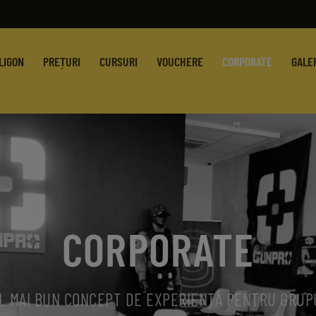
LIGON
PREȚURI
CURSURI
VOUCHERE
CORPORATE
GALE
CORPORATE
L MAI BUN CONCEPT DE EXPERIENȚĂ PENTRU GRUP