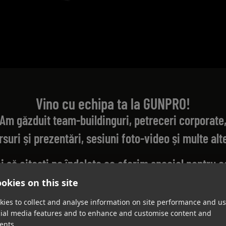
Vino cu echipa ta la GUNPRO!
Am găzduit team-buildinguri, petreceri corporate
rsuri și prezentări, sesiuni foto-video și multe alte
i să citești pe îndelete ce oferim special pentru c
downloadează broșura noastră de prezentare.
okies on this site
ies to collect and analyse information on site performance and us
eresează o ofertă personalizată pentru închirierea
cial media features and to enhance and customise content and
pentru un concept unic de eveniment, contacteaz
ents.