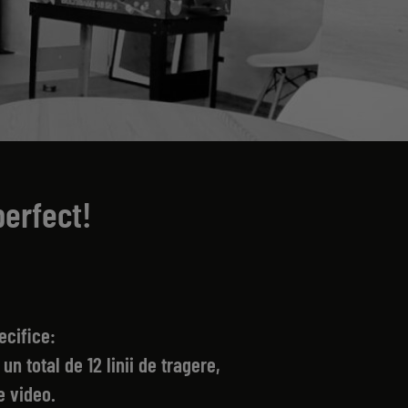
perfect!
ecifice:
n total de 12 linii de tragere,
e video.