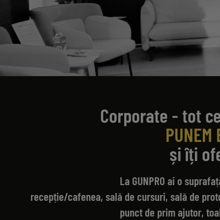
Corporate - tot c
PUNEM 
și îți 
La GUNPRO ai o suprafață 
recepție/cafenea, sală de cursuri, sală de proto
punct de prim ajutor, to