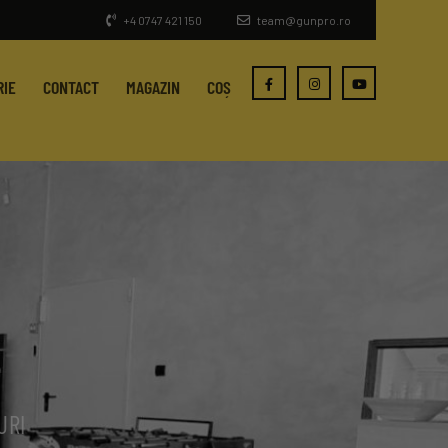
+4 0747 421 150
team@gunpro.ro
RIE
CONTACT
MAGAZIN
COȘ
URI