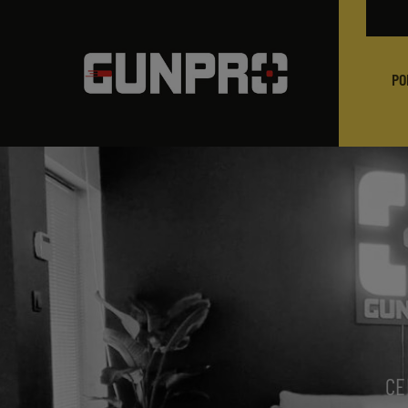
PO
CE