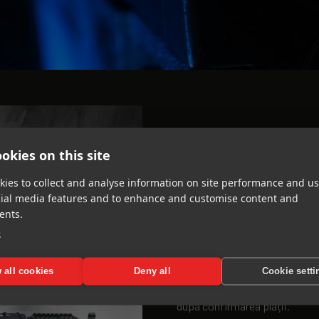
VOUCHER DUO
okies on this site
ies to collect and analyse information on site performance and us
650
lei
cial media features and to enhance and customise content and
ents.
Voucherul conține: pistol + ca
e
30 cartușe 9mm de persoană x
 all cookies
Deny all
Cookie setti
Formularul tău pentru voucher a
după confirmarea plății.