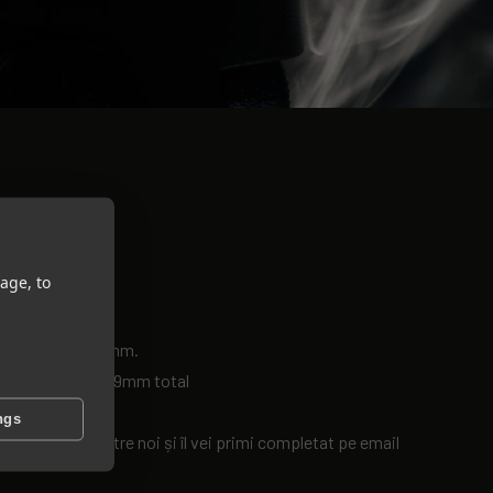
age, to
rabină calibru 9mm.
 2 = 60 cartușe 9mm total
ngs
 fost trimis către noi și îl vei primi completat pe email