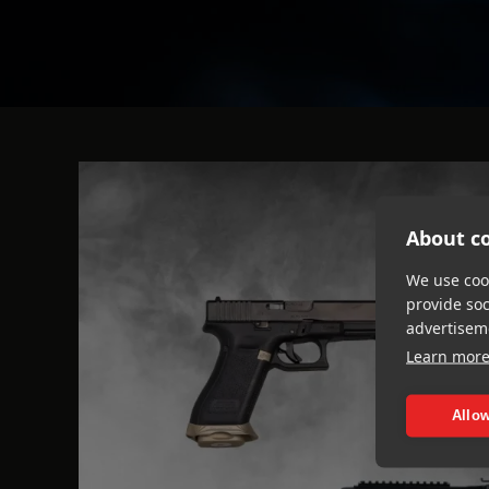
About co
We use cook
provide so
advertisem
Learn mor
Allow