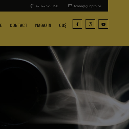
+4 0747 421 150
team@gunpro.ro
E
CONTACT
MAGAZIN
COȘ