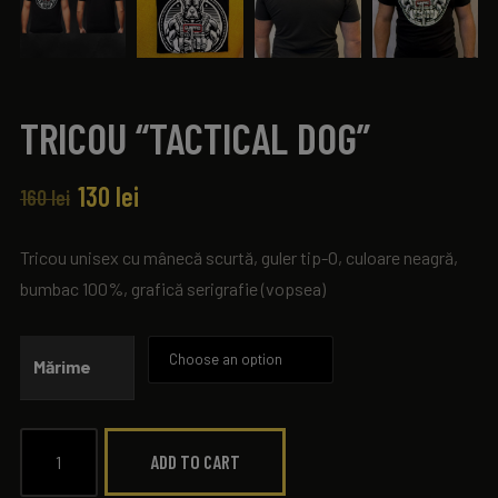
TRICOU “TACTICAL DOG”
130
lei
160
lei
Tricou unisex cu mânecă scurtă, guler tip-O, culoare neagră,
bumbac 100%, grafică serigrafie (vopsea)
Mărime
ADD TO CART